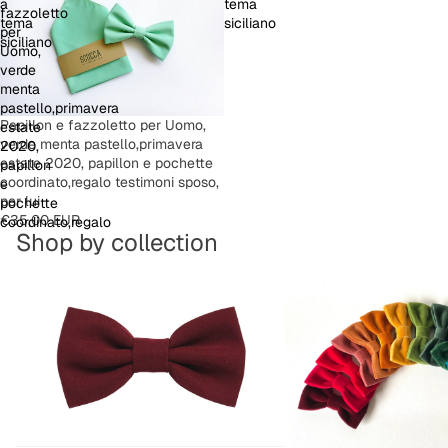
a
tema
fazzoletto
tema
siciliano
per
siciliano
Uomo,
verde
menta
pastello,primavera
Papillon e fazzoletto per Uomo,
estate
verde menta pastello,primavera
2020,
estate 2020, papillon e pochette
papillon
coordinato,regalo testimoni sposo,
e
per lui
pochette
€35,00 EUR
coordinato,regalo
Shop by collection
testimoni
sposo,
Man Solid Color Bow Tie
Man Velvet and Wool Bo
per
lui