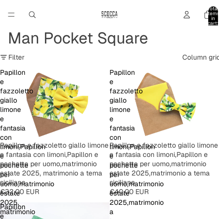
Total
item
in
cart:
0
Man Pocket Square
Filter
Column gri
Papillon
Papillon
e
e
fazzoletto
fazzoletto
giallo
giallo
limone
limone
e
e
fantasia
fantasia
con
con
Papillon e fazzoletto giallo limone
Papillon e fazzoletto giallo limone
limoni,Papillon
limoni,Papillon
e fantasia con limoni,Papillon e
e fantasia con limoni,Papillon e
e
e
pochette per uomo,matrimonio
pochette per uomo,matrimonio
pochette
pochette
estate 2025, matrimonio a tema
estate 2025,matrimonio a tema
per
per
siciliano
siciliano
uomo,matrimonio
uomo,matrimonio
€32,00 EUR
€40,00 EUR
estate
estate
2025,
2025,matrimonio
Papillon
matrimonio
a
e